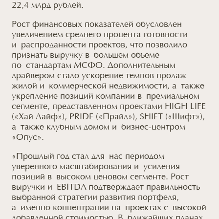
22,4 млрд рублей.
Рост финансовых показателей обусловлен
увеличением среднего процента готовности
и распроданности проектов, что позволило
признать выручку в большем объеме
по стандартам МСФО. Дополнительным
драйвером стало ускорение темпов продаж
жилой и коммерческой недвижимости, а также
укрепление позиций компании в премиальном
сегменте, представленном проектами HIGH LIFE
(«Хай Лайф»), PRIDE («Прайд»), SHIFT («Шифт»),
а также клубным домом и бизнес-центром
«Опус».
«Прошлый год стал для нас периодом
уверенного масштабирования и усиления
позиций в высоком ценовом сегменте. Рост
выручки и EBITDA подтверждает правильность
выбранной стратегии развития портфеля,
а именно концентрации на проектах с высокой
добавленной стоимостью. В ближайших планах