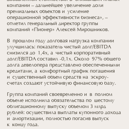
компании – дальнейшее увеличение доли
премиальных объектов и усиление
операционной эффективности бизнеса», –
отметил генеральный директор группы
компаний «Пионер» Алексей Мирошников.
В прошлом году долговая нагрузка компании
улучшилась: показатель чистый долг/EBITDA
снизился до 1,4х, а чистый корпоративный
долг/EBITDA составил -0,1х. Около 97% общего
долга девелопера представлено обеспеченными
кредитами, а комфортный график погашения
и существенный объем средств на эскроу-
счетах создают устойчивую финансовую базу.
Группа компаний своевременно и в полном
объеме исполнила обязательства по шестому
облигационному выпуску объемом 3 млрд
рублей: осуществила выплаты купонного дохода
и амортизации, полностью погасив выпуск
к концу года.