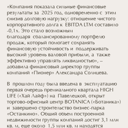
«Компания показала сильные финансовые
результаты за 2025 год, одновременно с этим
снизив долговую нагрузку: отношение чистого
корпоративного долга к EBITDA LTM составило
-0,1х. Это стало возможным
благодаря сбалансированному портфелю
продаж, который помогает сохранять
финансовую устойчивость и поддерживать
высокий уровень валовой прибыли, а также
эффективно управлять ликвидностью», –
добавила финансовый директор группы
компаний «Пионер» Александра Солнцева.
В прошлом году была введена в эксплуатацию
первая очередь премиального квартала HIGH
LIFE («Хай Лайф») на Павелецкой, открыт
торгово-офисный центр BOTANICA («Ботаника»)
и завершено строительство бизнес-парка
«Останкино». Общий объем построенной
недвижимости группы компаний достиг 3,1 млн
кв. м, еще около 1,5 млн кв. м находятся