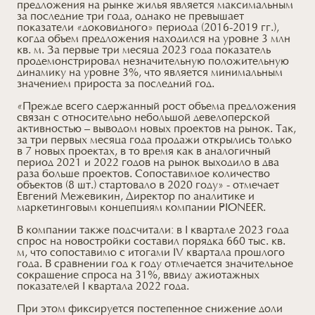
предложения на рынке жилья является максимальным
за последние три года, однако не превышает
показатели «доковидного» периода (2016-2019 гг.),
когда объем предложения находился на уровне 3 млн
кв. м. За первые три месяца 2023 года показатель
продемонстрировал незначительную положительную
динамику на уровне 3%, что является минимальным
значением прироста за последний год.
«Прежде всего сдержанный рост объема предложения
связан с относительно небольшой девелоперской
активностью – выводом новых проектов на рынок. Так,
за три первых месяца года продажи открылись только
в 7 новых проектах, в то время как в аналогичный
период 2021 и 2022 годов на рынок выходило в два
раза больше проектов. Сопоставимое количество
объектов (8 шт.) стартовало в 2020 году» - отмечает
Евгений Межевикин, Директор по аналитике и
маркетинговым концепциям компании PIONEER.
В компании также подсчитали: в I квартале 2023 года
спрос на новостройки составил порядка 660 тыс. кв.
м, что сопоставимо с итогами IV квартала прошлого
года. В сравнении год к году отмечается значительное
сокращение спроса на 31%, ввиду ажиотажных
показателей I квартала 2022 года.
При этом фиксируется постепенное снижение доли