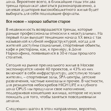
дома. Вероятнее всего, в ближайшие годы эти два
тренда продолжат двигаться разнонаправленно, а
целевая аудитория высокобюджетного жилья будет
выбирать для себя подходящие форматы.
Все новое – хорошо забытое старое
В недвижимость возвращаются тренды, которые
раньше профессионалы относили к неактуальным. На
первый план выходят тенденции начала XX века с так
называемой клубной инфраструктурой, когда для
жителей доступны социальные, спортивные объекты,
кафе и рестораны, как, к примеру, в Доме
Наркомфина, появившемся в 30-е годы прошлого
столетия.
Сегодня на рынке премиального жилья в Москве
экспонируется менее 40 проектов, и 43% из них
включают в себя инфраструктуру, доступную только
жителям, – спортивные залы, SPA-центры, детские
развлечения, частные кинозалы и прочее. В частности,
для резидентов небоскребов HIGH LIFE и клубного
дома OPUS мы продумали свое наполнение,
поддерживая концепцию жилища, которое не нужно
покидать для того, чтобы заняться повседневными
делами.
Следующим шагом в этом направлении, вероятно,