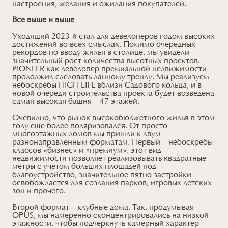
настроения, желания и ожидания покупателей.
Все выше и выше
Уходящий 2023-й стал для девелоперов годом высоких
достижений во всех смыслах. Помимо очередных
рекордов по вводу жилья в столице, мы увидели
значительный рост количества высотных проектов.
PIONEER как девелопер премиальной недвижимости
продолжил следовать данному тренду. Мы реализуем
небоскребы HIGH LIFE вблизи Садового кольца, и в
новой очереди строительства проекта будет возведена
самая высокая башня – 47 этажей.
Очевидно, что рынок высокобюджетного жилья в этом
году еще более поляризовался. От просто
многоэтажных домов мы пришли к двум
разнонаправленным форматам. Первый – небоскребы
классов «бизнес» и «премиум»: этот вид
недвижимости позволяет реализовывать квадратные
метры с учетом больших площадей под
благоустройство, значительное пятно застройки
освобождается для создания парков, игровых детских
зон и прочего.
Второй формат – клубные дома. Так, продумывая
OPUS, мы намеренно сконцентрировались на низкой
этажности, чтобы подчеркнуть камерный характер