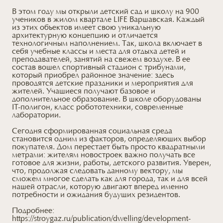
В этом году мы открыли детский сад и школу на 900
учеников в жилом квартале LIFE Варшавская. Каждый
из этих объектов имеет свою уникальную
архитектурную концепцию и отличается
технологичным наполнением. Так, школа включает в
себя учебные классы и места для отдыха детей и
преподавателей, занятий на свежем воздухе. В ее
состав вошел спортивный стадион с трибунами,
который приобрел районное значение: здесь
проводятся детские праздники и мероприятия для
жителей. Учащиеся получают базовое и
дополнительное образование. В школе оборудованы
IT-полигон, класс робототехники, современные
лаборатории.
Сегодня сформированная социальная среда
становится одним из факторов, определяющих выбор
покупателя. Дом перестает быть просто квадратными
метрами: жителям новостроек важно получать все
готовое для жизни, работы, детского развития. Уверен,
что, продолжая следовать данному вектору, мы
сможем многое сделать как для города, так и для всей
нашей отрасли, которую двигают вперед именно
потребности и ожидания будущих резидентов.
Подробнее:
https://stroygaz.ru/publication/dwelling/development-