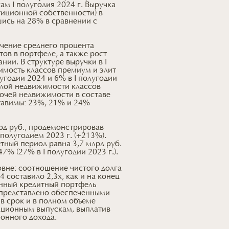
м I полугодия 2024 г. Выручка
тиционной собственности) в
шись на 28% в сравнении с
чение среднего процента
ов в портфеле, а также рост
ии. В структуре выручки в I
имость классов премиум и элит
угодии 2024 и 6% в I полугодии
илой недвижимости классов
рочей недвижимости в составе
тавимы: 23%, 21% и 24%
рд руб., продемонстрировав
 полугодием 2023 г. (+213%).
тный период равна 3,7 млрд руб.
7% (27% в I полугодии 2023 г.).
овне: соотношение чистого долга
 составило 2,3х, как и на конец
енный кредитный портфель
 представлено обеспеченными
 в срок и в полном объеме
ационным выпускам, выплатив
понного дохода.