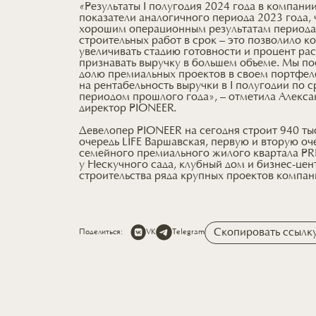
«Результаты I полугодия 2024 года в компани
показатели аналогичного периода 2023 года,
хорошим операционным результатам периода
строительных работ в срок – это позволило 
увеличивать стадию готовности и процент рас
признавать выручку в большем объеме. Мы по
долю премиальных проектов в своем портфел
на рентабельность выручки в I полугодии по
периодом прошлого года», – отметила Алекс
директор PIONEER.
Девелопер PIONEER на сегодня строит 940 тыс
очередь LIFE Варшавская, первую и вторую оч
семейного премиального жилого квартала PRI
у Нескучного сада, клубный дом и бизнес-це
строительства ряда крупных проектов компан
Скопировать ссылк
Поделиться:
VK
Telegram