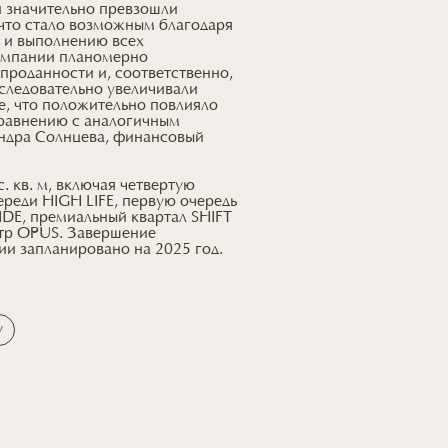
и значительно превзошли
 что стало возможным благодаря
 и выполнению всех
компании планомерно
проданности и, соответственно,
следовательно увеличивали
е, что положительно повлияло
 сравнению с аналогичным
андра Солнцева, финансовый
. кв. м, включая четвертую
ереди HIGH LIFE, первую очередь
DE, премиальный квартал SHIFT
нтр OPUS. Завершение
ии запланировано на 2025 год.
у