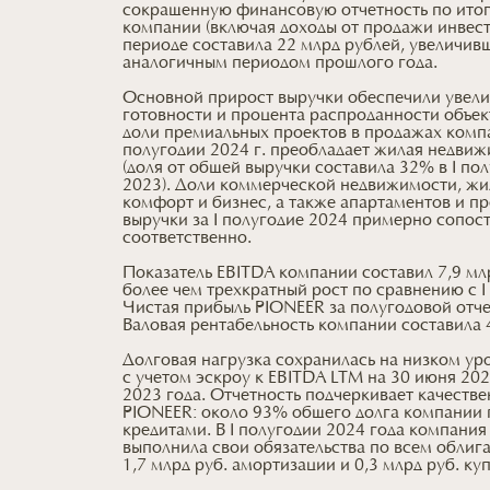
сокращенную финансовую отчетность по итога
компании (включая доходы от продажи инвес
периоде составила 22 млрд рублей, увеличив
аналогичным периодом прошлого года.
Основной прирост выручки обеспечили увели
готовности и процента распроданности объект
доли премиальных проектов в продажах компан
полугодии 2024 г. преобладает жилая недвиж
(доля от общей выручки составила 32% в I пол
2023). Доли коммерческой недвижимости, ж
комфорт и бизнес, а также апартаментов и п
выручки за I полугодие 2024 примерно сопос
соответственно.
Показатель EBITDA компании составил 7,9 мл
более чем трехкратный рост по сравнению с I
Чистая прибыль PIONEER за полугодовой отче
Валовая рентабельность компании составила 4
Долговая нагрузка сохранилась на низком ур
с учетом эскроу к EBITDA LTM на 30 июня 2024
2023 года. Отчетность подчеркивает качеств
PIONEER: около 93% общего долга компании
кредитами. В I полугодии 2024 года компания
выполнила свои обязательства по всем облиг
1,7 млрд руб. амортизации и 0,3 млрд руб. ку