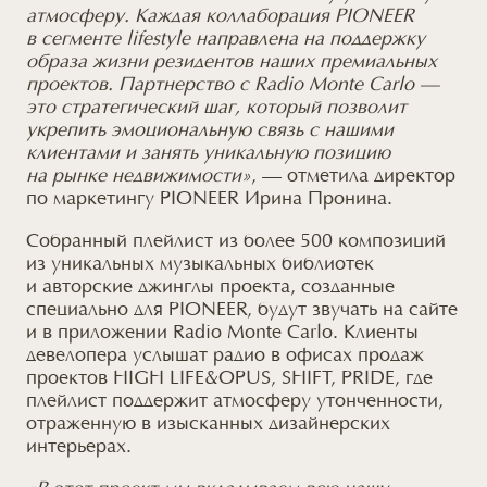
атмосферу. Каждая коллаборация PIONEER
в сегменте
lifestyle направлена
на поддержку
образа жизни резидентов наших премиальных
проектов. Партнерство
с Radio
Monte Carlo —
это стратегический шаг, который позволит
укрепить эмоциональную связь
с нашими
клиентами
и занять
уникальную позицию
на рынке
недвижимости»
, — отметила директор
по маркетингу
PIONEER Ирина Пронина.
Собранный плейлист
из более
500 композиций
из уникальных
музыкальных библиотек
и авторские
джинглы проекта, созданные
специально
для PIONEER,
будут звучать
на сайте
и в приложении
Radio Monte Carlo. Клиенты
девелопера услышат радио
в офисах
продаж
проектов
HIGH LIFE&OPUS,
SHIFT, PRIDE, где
плейлист поддержит атмосферу утонченности,
отраженную
в изысканных
дизайнерских
интерьерах.