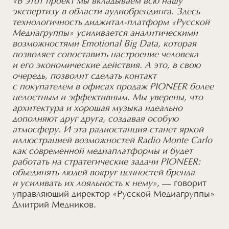
«В этот проект мы вкладываем всю нашу
экспертизу
в области
аудиобрендинга. Здесь
технологичность диджитал-платформ «Русской
Медиагруппы» усиливается аналитическими
возможностями Emotional Big Data, которая
позволяет сопоставить настроение человека
и его
экономические действия.
А это,
в свою
очередь, позволит сделать контакт
с покупателем
в офисах
продаж PIONEER более
целостным
и эффективным.
Мы уверены, что
архитектура
и хорошая
музыка идеально
дополняют друг друга, создавая особую
атмосферу.
И эта
радиостанция станет яркой
иллюстрацией возможностей Radio Monte Carlo
как современной медиаплатформы
и будет
работать
на стратегические
задачи PIONEER:
объединять людей вокруг ценностей бренда
и усиливать
их лояльность
к нему»,
— говорит
управляющий директор «Русской Медиагруппы»
Дмитрий Медников.