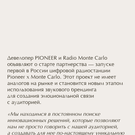
Девелопер PIONEER
и Radio
Monte Carlo
объявляют
о старте
партнерства — запуске
первой
в России
цифровой радиостанции
Pioneer x Monte Carlo. Этот проект
не имеет
аналогов
на рынке
и становится
новым этапом
использования звукового брендинга
для создания
эмоциональной связи
с аудиторией.
«Мы находимся
в постоянном
поиске
инновационных решений, которые позволяют
нам
не просто
говорить
с нашей
аудиторией,
а создавать
для нее
по-настоящему уникальную