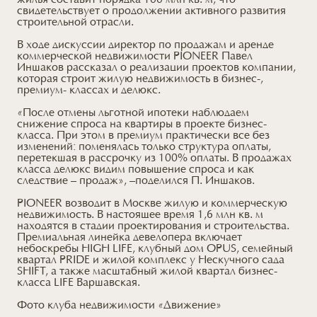
жилья составит порядка 100 млн кв. м, что
свидетельствует о продолжении активного развития
строительной отрасли.
В ходе дискуссии директор по продажам и аренде
коммерческой недвижимости PIONEER Павел
Иншаков рассказал о реализации проектов компании,
которая строит жилую недвижимость в бизнес-,
премиум- классах и делюкс.
«После отмены льготной ипотеки наблюдаем
снижение спроса на квартиры в проекте бизнес-
класса. При этом в премиум практически все без
изменений: поменялась только структура оплаты,
перетекшая в рассрочку из 100% оплаты. В продажах
класса делюкс видим повышение спроса и как
следствие – продаж», –поделился П. Иншаков.
PIONEER возводит в Москве жилую и коммерческую
недвижимость. В настоящее время 1,6 млн кв. м
находятся в стадии проектирования и строительства.
Премиальная линейка девелопера включает
небоскребы HIGH LIFE, клубный дом OPUS, семейный
квартал PRIDE и жилой комплекс у Нескучного сада
SHIFT, а также масштабный жилой квартал бизнес-
класса LIFE Варшавская.
Фото клуба недвижимости «Движение»