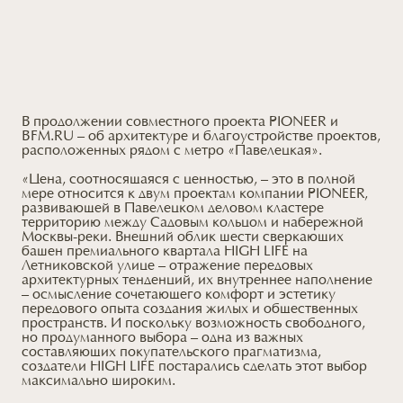
В продолжении совместного проекта PIONEER и
BFM.RU – об архитектуре и благоустройстве проектов,
расположенных рядом с метро «Павелецкая».
«Цена, соотносящаяся с ценностью, – это в полной
мере относится к двум проектам компании PIONEER,
развивающей в Павелецком деловом кластере
территорию между Садовым кольцом и набережной
Москвы-реки. Внешний облик шести сверкающих
башен премиального квартала HIGH LIFE на
Летниковской улице – отражение передовых
архитектурных тенденций, их внутреннее наполнение
– осмысление сочетающего комфорт и эстетику
передового опыта создания жилых и общественных
пространств. И поскольку возможность свободного,
но продуманного выбора – одна из важных
составляющих покупательского прагматизма,
создатели HIGH LIFE постарались сделать этот выбор
максимально широким.