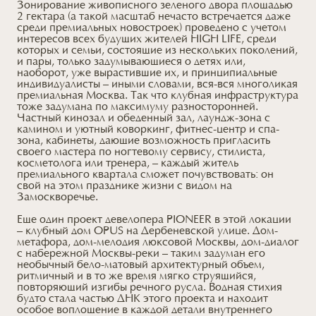
Зонирование живописного зеленого двора площадью
2 гектара (а такой масштаб нечасто встречается даже
среди премиальных новостроек) проведено с учетом
интересов всех будущих жителей HIGH LIFE, среди
которых и семьи, состоящие из нескольких поколений,
и пары, только задумывающиеся о детях или,
наоборот, уже вырастившие их, и принципиальные
индивидуалисты – иными словами, вся-вся многоликая
премиальная Москва. Так что клубная инфраструктура
тоже задумана по максимуму разносторонней.
Частный кинозал и обеденный зал, лаундж-зона с
камином и уютный коворкинг, фитнес-центр и спа-
зона, кабинеты, дающие возможность пригласить
своего мастера по ногтевому сервису, стилиста,
косметолога или тренера, – каждый житель
премиального квартала сможет почувствовать: он
свой на этом празднике жизни с видом на
Замоскворечье.
Еще один проект девелопера PIONEER в этой локации
– клубный дом OPUS на Дербеневской улице. Дом-
метафора, дом-мелодия люксовой Москвы, дом-диалог
с набережной Москвы-реки – таким задуман его
необычный бело-матовый архитектурный объем,
ритмичный и в то же время мягко струящийся,
повторяющий изгибы речного русла. Водная стихия
будто стала частью ДНК этого проекта и находит
особое воплощение в каждой детали внутреннего