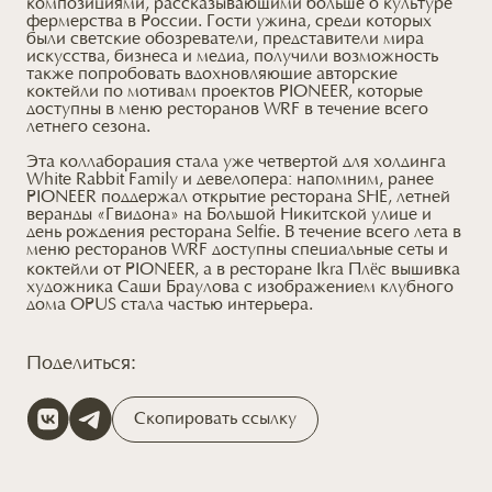
композициями, рассказывающими больше о культуре
фермерства в России. Гости ужина, среди которых
были светские обозреватели, представители мира
искусства, бизнеса и медиа, получили возможность
также попробовать вдохновляющие авторские
коктейли по мотивам проектов PIONEER, которые
доступны в меню ресторанов WRF в течение всего
летнего сезона.
Эта коллаборация стала уже четвертой для холдинга
White Rabbit Family и девелопера: напомним, ранее
PIONEER поддержал открытие ресторана SHE, летней
веранды «Гвидона» на Большой Никитской улице и
день рождения ресторана Selfie. В течение всего лета в
меню ресторанов WRF доступны специальные сеты и
коктейли от PIONEER, а в ресторане Ikra Плёс вышивка
художника Саши Браулова с изображением клубного
дома OPUS стала частью интерьера.
Поделиться:
Скопировать ссылку