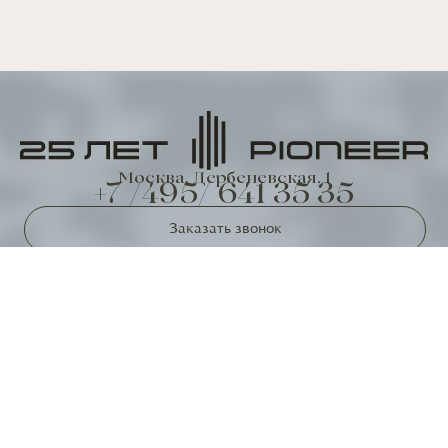
Москва, Дербеневская, 1
+7 /495/ 641 35 35
Заказать звонок
Записаться в офис продаж
Офис продаж
Москва, Летниковская, 11К1
00
00
00
00
Будние дни: 9
–21
, Выходные: 10
–19
Материалы, представленные на сайте, не являются
публичной офертой
Правовая информация