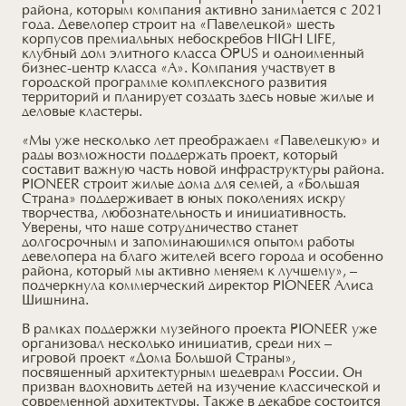
района, которым компания активно занимается с 2021
года. Девелопер строит на «Павелецкой» шесть
корпусов премиальных небоскребов HIGH LIFE,
клубный дом элитного класса OPUS и одноименный
бизнес-центр класса «А». Компания участвует в
городской программе комплексного развития
территорий и планирует создать здесь новые жилые и
деловые кластеры.
«Мы уже несколько лет преображаем «Павелецкую» и
рады возможности поддержать проект, который
составит важную часть новой инфраструктуры района.
PIONEER строит жилые дома для семей, а «Большая
Страна» поддерживает в юных поколениях искру
творчества, любознательность и инициативность.
Уверены, что наше сотрудничество станет
долгосрочным и запоминающимся опытом работы
девелопера на благо жителей всего города и особенно
района, который мы активно меняем к лучшему», –
подчеркнула коммерческий директор PIONEER Алиса
Шишнина.
В рамках поддержки музейного проекта PIONEER уже
организовал несколько инициатив, среди них –
игровой проект «Дома Большой Страны»,
посвященный архитектурным шедеврам России. Он
призван вдохновить детей на изучение классической и
современной архитектуры. Также в декабре состоится