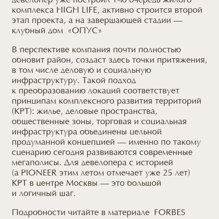
девелопер уже построил 1-ю очередь жилого
комплекса HIGH LIFE, активно строится второй
этап проекта,
а на
завершающей стадии —
клубный дом
«ОПУС»
В перспективе компания почти полностью
обновит район, создаст здесь точки притяжения,
в том числе
деловую и социальную
инфраструктуру. Такой подход
к преобразованию
локаций соответствует
принципам комплексного развития территорий
(КРТ): жилье, деловые пространства,
общественные зоны, торговая и социальная
инфраструктура объединены цельной
продуманной концепцией — именно
по такому
сценарию сегодня развиваются современные
мегаполисы. Для девелопера
с историей
(
а PIONEER
этим летом отмечает уже
25 лет
)
КРТ
в центре
Москвы — это большой
и логичный
шаг.
Подробности читайте в материале
FORBES