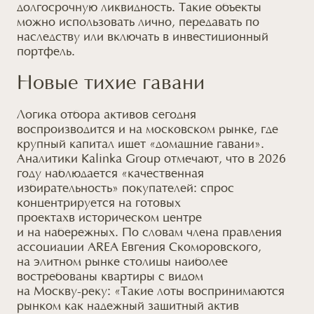
долгосрочную ликвидность. Такие объекты
можно использовать лично, передавать по
наследству или включать в инвестиционный
портфель.
Новые тихие гавани
Логика отбора активов сегодня
воспроизводится
и на московском рынке,
где
крупный капитал ищет «домашние гавани».
Аналитики Kalinka Group отмечают, что в 2026
году наблюдается «качественная
избирательность» покупателей: спрос
концентрируется
на готовых
проектах
в историческом центре
и на набережных.
По словам члена правления
ассоциации AREA Евгения Скоморовского,
на элитном
рынке столицы наиболее
востребованы квартиры
с видом
на Москву-реку:
«Такие лоты воспринимаются
рынком как надежный защитный актив