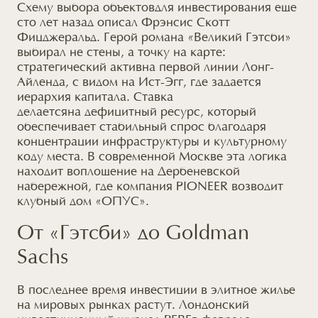
Схему выбора объектов
для инвестирования
еще
сто лет назад описал Фрэнсис Скотт
Фицджеральд. Герой романа «Великий Гэтсби»
выбирал не стены,
а точку
на карте:
стратегический актив
на первой
линии Лонг-
Айленда,
с видом
на Ист-Эгг, где задается
иерархия капитала. Ставка
делается
на дефицитный
ресурс, который
обеспечивает стабильный спрос благодаря
концентрации инфраструктуры
и культурному
коду места.
В современной
Москве эта логика
находит воплощение
на Дербеневской
набережной, где компания PIONEER возводит
клубный дом «ОПУС».
От «Гэтсби» до Goldman
Sachs
В последнее время инвестиции в элитное жилье
на мировых
рынках растут. Лондонский