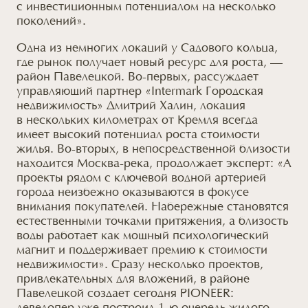
с инвестиционным
потенциалом на несколько
поколений».
Одна из немногих локаций
у Садового
кольца,
где рынок получает новый ресурс
для роста
, —
район Павелецкой. Во-первых, рассуждает
управляющий партнер «Intermark Городская
недвижимость» Дмитрий Халин, локация
в нескольких
километрах
от Кремля
всегда
имеет высокий потенциал роста стоимости
жилья. Во-вторых,
в непосредственной
близости
находится Москва-река, продолжает эксперт: «А
проекты рядом
с ключевой
водной артерией
города неизбежно оказываются
в фокусе
внимания покупателей. Набережные становятся
естественными точками притяжения,
а близость
воды работает как мощный психологический
магнит
и поддерживает
премию
к стоимости
недвижимости». Сразу несколько проектов,
привлекательных
для вложений
,
в районе
Павелецкой создает сегодня PIONEER: