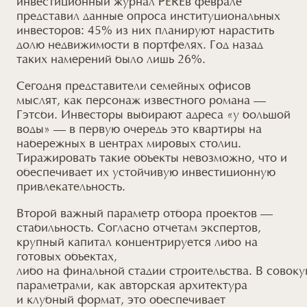
инвестиционный журнал PERE
в феврале
представил данные опроса институциональных
инвесторов: 45% из них планируют нарастить
долю недвижимости в портфелях. Год назад
таких намерений было лишь 26%.
Сегодня представители семейных офисов
мыслят, как персонаж известного романа —
Гэтсби. Инвесторы выбирают адреса «у большой
воды» — в первую очередь это квартиры на
набережных в центрах мировых столиц.
Тиражировать такие объекты невозможно, что и
обеспечивает их устойчивую инвестиционную
привлекательность.
Второй важный параметр отбора проектов —
стабильность. Согласно отчетам экспертов,
крупный капитал концентрируется либо на
готовых объектах,
либо на финальной стадии строительства. В совок
параметрами, как авторская архитектура
и клубный
формат, это обеспечивает