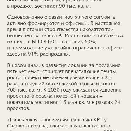
объем жилой площади, представленной
в продаже
, достигает 90 тыс. кв. м.
Одновременно с развитием жилого сегмента
активно формируется
и офисный
. В настоящее
время в стадии строительства находятся три
бизнесцентра класса А. Рост стоимости в одном
из них – в БЦ ОПУС – составил 60%,
и предложение
уже крайне ограниченно: офисы
здесь
на 91% распроданы.
В целом анализ развития локации за последние
пять лет демонстрирует впечатляющие темпы
роста: проектные объемы увеличились в 2,5
раза,
а текущий
объем жилой площади достиг
700 тыс. кв. м. К 2030 году ожидается удвоение
проектного объема полезной площади –
показатель достигнет 1,5 млн кв. м
в рамках
24
проектов.
«Павелецкая – последняя площадка КРТ у
Садового кольца, ожидающая масштабного