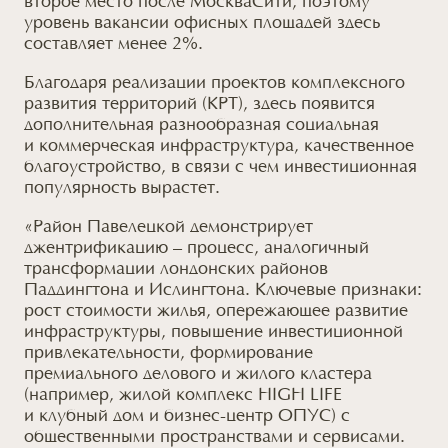
второе место после МоскваСити, поэтому
уровень вакансии офисных площадей здесь
составляет менее 2%.
Благодаря реализации проектов комплексного
развития территорий (КРТ), здесь появится
дополнительная разнообразная социальная
и коммерческая
инфраструктура, качественное
благоустройство,
в связи с чем инвестиционная
популярность вырастет.
«Район Павелецкой демонстрирует
джентрификацию – процесс, аналогичный
трансформации лондонских районов
Паддингтона и Ислингтона. Ключевые признаки:
рост стоимости жилья, опережающее развитие
инфраструктуры, повышение инвестиционной
привлекательности, формирование
премиального делового
и жилого
кластера
(например, жилой комплекс HIGH LIFE
и клубный
дом и бизнес-центр ОПУС) с
общественными пространствами
и сервисами
.