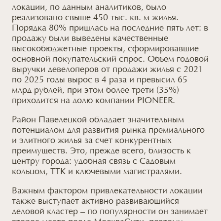
локации,
по данным
аналитиков, было
реализовано свыше 450 тыс. кв. м жилья.
Порядка 80% пришлась
на последние
пять лет: в
продажу были выведены качественные
высокобюджетные проекты, сформировавшие
основной покупательский спрос. Объем годовой
выручки девелоперов от продажи жилья с 2021
по 2025 годы вырос в 4 раза
и превысил
65
млрд рублей, при этом более трети (35%)
приходится
на долю компании
PIONEER.
Район Павелецкой обладает значительным
потенциалом для развития рынка премиального
и элитного
жилья за счет конкурентных
преимуществ. Это, прежде всего, близость к
центру города: удобная связь с Садовым
кольцом, ТТК
и ключевыми
магистралями.
Важным фактором привлекательности локации
также выступает активно развивающийся
деловой кластер – по популярности он занимает