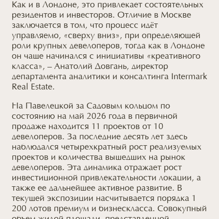
Как и в Лондоне, это привлекает состоятельных
резидентов
и инвесторов
. Отличие в Москве
заключается в том, что процесс идёт
управляемо, «сверху вниз», при определяющей
роли крупных девелоперов, тогда как в Лондоне
он чаще начинался с инициативы «креативного
класса», – Анатолий Довгань, директор
департамента аналитики
и консалтинга
Intermark
Real Estate.
На Павелецкой за Садовым кольцом по
состоянию на май 2026 года
в первичной
продаже находится 11 проектов от 10
девелоперов. За последние десять лет здесь
наблюдался четырехкратный рост реализуемых
проектов
и количества
вышедших на рынок
девелоперов. Эта динамика отражает рост
инвестиционной привлекательности локации, а
также ее дальнейшее активное развитие. В
текущей экспозиции насчитывается порядка 1
200 лотов премиум
и бизнескласса
. Совокупный