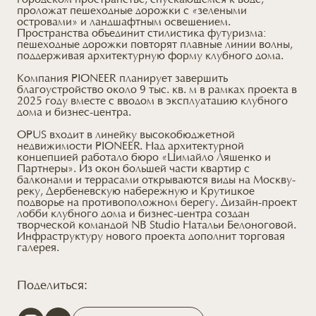
городском пространстве, спускающемся к воде,
проложат пешеходные дорожки с «зелеными
островами» и ландшафтным освещением.
Пространства объединит стилистика футуризма:
пешеходные дорожки повторят плавные линии волны,
поддерживая архитектурную форму клубного дома.
Компания PIONEER планирует завершить
благоустройство около 9 тыс. кв. м в рамках проекта в
2025 году вместе с вводом в эксплуатацию клубного
дома и бизнес-центра.
OPUS входит в линейку высокобюджетной
недвижимости PIONEER. Над архитектурной
концепцией работало бюро «Цимайло Ляшенко и
Партнеры». Из окон большей части квартир с
балконами и террасами открываются виды на Москву-
реку, Дербеневскую набережную и Крутицкое
подворье на противоположном берегу. Дизайн-проект
лобби клубного дома и бизнес-центра создан
творческой командой NB Studio Натальи Белоноговой.
Инфраструктуру нового проекта дополнит торговая
галерея.
Поделиться: