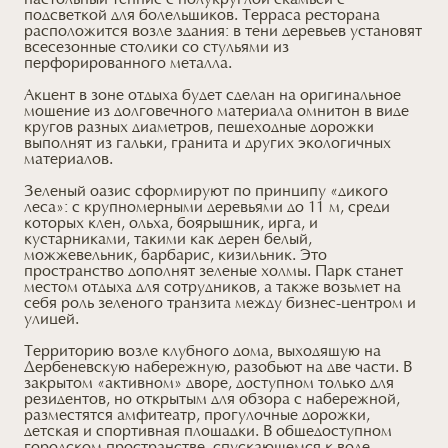
настольный теннис с полукруглой скамьей с
подсветкой для болельщиков. Терраса ресторана
расположится возле здания: в тени деревьев установят
всесезонные столики со стульями из
перфорированного металла.
Акцент в зоне отдыха будет сделан на оригинальное
мощение из долговечного материала омнитон в виде
кругов разных диаметров, пешеходные дорожки
выполнят из гальки, гранита и других экологичных
материалов.
Зеленый оазис сформируют по принципу «дикого
леса»: с крупномерными деревьями до 11 м, среди
которых клен, ольха, боярышник, ирга, и
кустарниками, такими как дерен белый,
можжевельник, барбарис, кизильник. Это
пространство дополнят зеленые холмы. Парк станет
местом отдыха для сотрудников, а также возьмет на
себя роль зеленого транзита между бизнес-центром и
улицей.
Территорию возле клубного дома, выходящую на
Дербеневскую набережную, разобьют на две части. В
закрытом «активном» дворе, доступном только для
резидентов, но открытым для обзора с набережной,
разместятся амфитеатр, прогулочные дорожки,
детская и спортивная площадки. В общедоступном