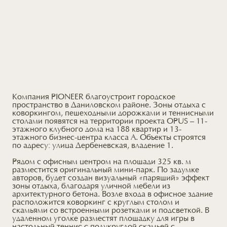
Компания PIONEER благоустроит городское
пространство в Даниловском районе. Зоны отдыха с
коворкингом, пешеходными дорожками и теннисными
столами появятся на территории проекта OPUS – 11-
этажного клубного дома на 188 квартир и 13-
этажного бизнес-центра класса А. Объекты строятся
по адресу: улица Дербеневская, владение 1.
Рядом c офисным центром на площади 325 кв. м
разместится оригинальный мини-парк. По задумке
авторов, будет создан визуальный «парящий» эффект
зоны отдыха, благодаря уличной мебели из
архитектурного бетона. Возле входа в офисное здание
расположится коворкинг с круглым столом и
скамьями со встроенными розетками и подсветкой. В
удаленном уголке разместят площадку для игры в