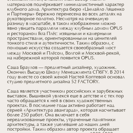
материалов подчёркивает минималистичный характер
клубного дома. Архитектура бюро «Цимайло Ляшенко
и Партнеры» бережно перенесена во всех деталях на
рукотворное полотно. Несмотря на очевидную
разницу в масштабе, в таком изображении можно
явно увидеть параллели между клубным домом OPUS
и рестораном Ikra Плёс: изящными и камерными
пространствами, ориентированными на ценителей
тонкого стиля и аутентичности. Таким образом, с
помощью искусства создается своеобразный мост
между Москвой и Плёсом, Волгой и Москвой-рекой,
на набережной которой появится OPUS.
Саша Браулов — предметный дизайнер, художник.
Окончил Высшую Школу Менеджмента СПбГУ. В 2014
году вместе со своей женой Настей Коптевой основал
студию предметного дизайна 52 FАСТОRY.
Саша является участником российских и зарубежных
выставок. Вышивкой увлекся еще в детстве и с тех пор
часто обращается к ней в своих художественных
проектах. В последние годы активно работает над
серией «Архитектура авангарда», которая насчитывает
более 250 работ. Она включает в себя
нереализованные проекты, утраченные памятники
архитектуры, а также уцелевшие до наших дней
постройки. Таким образом автор проекта обращает