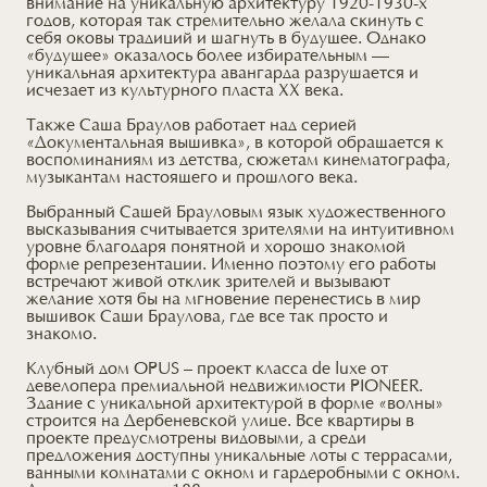
внимание на уникальную архитектуру 1920-1930-х
годов, которая так стремительно желала скинуть с
себя оковы традиций и шагнуть в будущее. Однако
«будущее» оказалось более избирательным —
уникальная архитектура авангарда разрушается и
исчезает из культурного пласта XX века.
Также Саша Браулов работает над серией
«Документальная вышивка», в которой обращается к
воспоминаниям из детства, сюжетам кинематографа,
музыкантам настоящего и прошлого века.
Выбранный Сашей Брауловым язык художественного
высказывания считывается зрителями на интуитивном
уровне благодаря понятной и хорошо знакомой
форме репрезентации. Именно поэтому его работы
встречают живой отклик зрителей и вызывают
желание хотя бы на мгновение перенестись в мир
вышивок Саши Браулова, где все так просто и
знакомо.
Клубный дом OPUS – проект класса de luxe от
девелопера премиальной недвижимости PIONEER.
Здание с уникальной архитектурой в форме «волны»
строится на Дербеневской улице. Все квартиры в
проекте предусмотрены видовыми, а среди
предложения доступны уникальные лоты с террасами,
ванными комнатами с окном и гардеробными с окном.