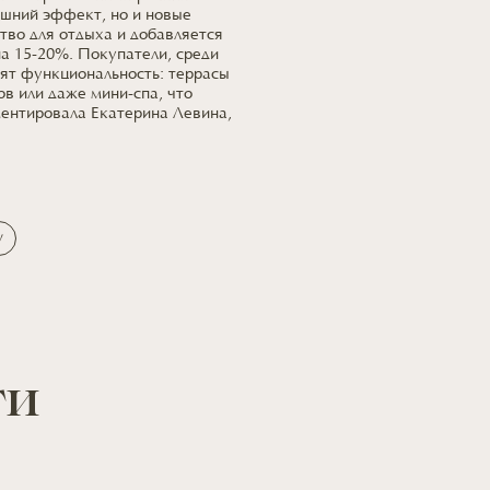
ешний эффект, но и новые
тво для отдыха и добавляется
на 15-20%. Покупатели, среди
ят функциональность: террасы
ов или даже мини-спа, что
ментировала Екатерина Левина,
у
ти