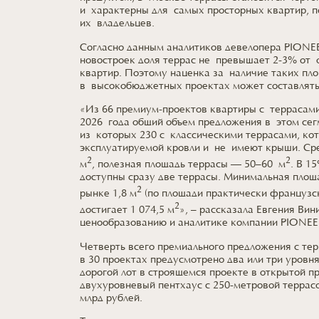
и характерны для самых просторных квартир, 
их владельцев.
Согласно данным аналитиков девелопера PIONE
новостроек доля террас не превышает 2-3% от
квартир. Поэтому наценка за наличие таких пл
в высокобюджетных проектах может составлять
«Из 66 премиум-проектов квартиры с террасами
2026 года общий объем предложения в этом сег
из которых 230 с классическими террасами, ко
эксплуатируемой кровли и не имеют крыши. Ср
2
2
м
, полезная площадь террасы — 50–60 м
. В 1
доступны сразу две террасы. Минимальная площ
2
рынке 1,8 м
(по площади практически французск
2
достигает 1 074,5 м
», – рассказала Евгения Вин
ценообразованию и аналитике компании PIONEE
Четверть всего премиального предложения с тер
в 30 проектах предусмотрено два или три уровн
дорогой лот в строящемся проекте в открытой п
двухуровневый пентхаус с 250-метровой террас
млрд рублей.