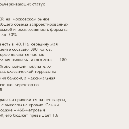
подчеркивающих статус
ER, на московском рынке
 общего объема запроектированных
ощадей и эксклюзивность формата
 до 30%.
 есть в 40. На середину мая
менте составил 390 лотов,
торые являются частью
едняя площадь такого лота — 180
5% экспозиции покупателю
адь классической террасы на
ий балкон), а максимальная
иченко, директор по
R.
расами приходится на пентхаусы,
я с выходом на кровлю. Самый
родаже – 460-метровый
ой, его бюджет превышает 1,6