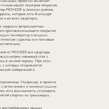
емиальных проектах включает
устанавливают подогрев покрытия,
пер PIONEER) в Донском районе,
еррасы, которые есть благодаря
но и во всех квартирах.
на террасах ветрозащитных
ого противоскользящего покрытия
падам температур и осадкам.
атические маркизы или тепловые
остоятельно.
ной от PIONEER все квартиры
редусмотрен ливневый сток с
ись в зимний период. При этом
ы, с которых открываются
ческой набережной и
ограничены. Например, в проекте
 с остеклением и зимними садами.
nex есть возможность установить
анятий спортом на тренажерах,
х востребованных редких