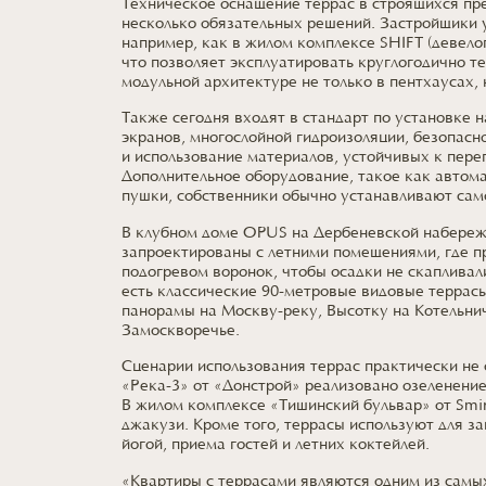
Техническое оснащение террас в строящихся пр
несколько обязательных решений. Застройщики 
например, как в жилом комплексе SHIFT (девело
что позволяет эксплуатировать круглогодично т
модульной архитектуре не только в пентхаусах, 
Также сегодня входят в стандарт по установке 
экранов, многослойной гидроизоляции, безопасн
и использование материалов, устойчивых к пере
Дополнительное оборудование, такое как автом
пушки, собственники обычно устанавливают сам
В клубном доме OPUS на Дербеневской набереж
запроектированы с летними помещениями, где п
подогревом воронок, чтобы осадки не скапливал
есть классические 90-метровые видовые террас
панорамы на Москву-реку, Высотку на Котельни
Замоскворечье.
Сценарии использования террас практически не 
«Река-3» от «Донстрой» реализовано озеленение
В жилом комплексе «Тишинский бульвар» от Smi
джакузи. Кроме того, террасы используют для з
йогой, приема гостей и летних коктейлей.
«Квартиры с террасами являются одним из самы