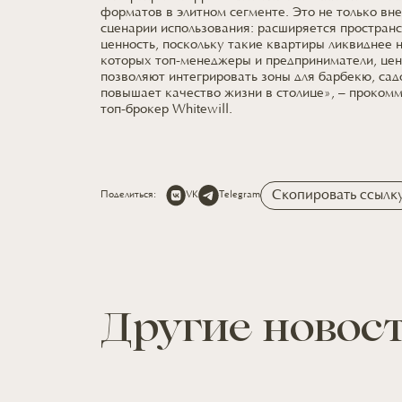
форматов в элитном сегменте. Это не только вн
сценарии использования: расширяется пространс
ценность, поскольку такие квартиры ликвиднее 
которых топ-менеджеры и предприниматели, цен
позволяют интегрировать зоны для барбекю, сад
повышает качество жизни в столице», – проком
топ-брокер Whitewill.
Скопировать ссылк
Поделиться:
VK
Telegram
Другие новос