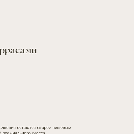
еррасами
омещения остаются скорее нишевым
й премиального класса