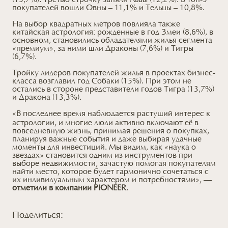
(13,7%). Третью строчку заняли Львы (12,2%). В топ-5
покупателей вошли Овны – 11,1% и Тельцы – 10,8%.
На выбор квадратных метров повлияла также
китайская астрология: рожденные в год Змеи (8,6%), в
основном, становились обладателями жилья сегмента
«премиум», за ними шли Драконы (7,6%) и Тигры
(6,7%).
Тройку лидеров покупателей жилья в проектах бизнес-
класса возглавил год Собаки (15%). При этом не
остались в стороне представители годов Тигра (13,7%)
и Дракона (13,3%).
«В последнее время наблюдается растущий интерес к
астрологии, и многие люди активно включают её в
повседневную жизнь, принимая решения о покупках,
планируя важные события и даже выбирая удачные
моменты для инвестиций. Мы видим, как «наука о
звездах» становится одним из инструментов при
выборе недвижимости, зачастую помогая покупателям
найти место, которое будет гармонично сочетаться с
их индивидуальным характером и потребностями», —
отметили в компании PIONEER
.
Поделиться: