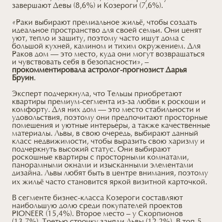
завершают Девы (8,6%) и Козероги (7,6%).
«Раки выбирают премиальное жильё, чтобы создать
идеальное пространство для своей семьи. Они ценят
уют, тепло и защиту, поэтому часто ищут дома с
большой кухней, камином и тихим окружением. Для
Раков дом — это место, куда они могут возвращаться
и чувствовать себя в безопасности», –
прокомментировала астролог-прогнозист Дарья
Бруин
.
Эксперт подчеркнула, что Тельцы приобретают
квартиры премиум-сегмента из-за любви к роскоши и
комфорту. Для них дом — это место стабильности и
удовольствия, поэтому они предпочитают просторные
помещения и уютные интерьеры, а также качественные
материалы. Львы, в свою очередь, выбирают данный
класс недвижимости, чтобы выразить свою харизму и
подчеркнуть высокий статус. Они выбирают
роскошные квартиры с просторными комнатами,
панорамными окнами и изысканными элементами
дизайна. Львы любят быть в центре внимания, поэтому
их жильё часто становится яркой визитной карточкой.
В сегменте бизнес-класса Козероги составляют
наибольшую долю среди покупателей проектов
PIONEER (15,4%). Второе место – у Скорпионов