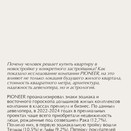
Почему человек решает купить квартиру в
новостройке у конкретного застройщика? Как
показало исследование компании PIONEER, на это
влияют не только локация будущего жилого квартала,
стоимость квадратного метра, архитектура,
надежность девелопера, но и астрология.
PIONEER проанализировал знаки зодиака и
восточного гороскопа дольщиков жилых комплексов
компании в классах премиум и бизнес. По данным
девелопера, в 2022-2024 годах в премиальных
проектах чаще всего приобретали недвижимость
люди, рожденные под созвездием Рака (12,7%).
Помимо них, в первую зодиакальную тройку вошли
Тельцы (10,5%) и Львы (9,2%). Пятерку покупателей