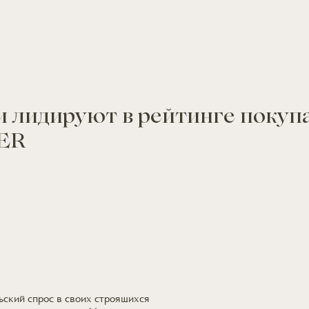
ьи лидируют
в рейтинге
покупа
EER
ьский спрос
в своих
строящихся