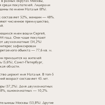
х
в разных
округах Москвы,
я среди покупателей. Лидерами
нщины
по имени
Наталья (8%).
х
составляет 52%, женщин — 48%.
няют численное преимущество,
ый.
ающихся имен вошли Сергей,
44 года.
Они чаще покупают
ют
двухкомнатные (34,2%)
нтерес зафиксирован
бретаемого объекта —
77,6 кв. м.
н приходится
на жителей
ь (5,6%),
Санкт-Петербург,
ская
области.
ство держит имя Наталья.
В топ-5
ий возраст составляет
45 лет.
ры (37,2%).
Доля двухкомнатных
8%, однокомнатных — 10,2%.
ительницы
Москвы (53,8%).
Другие