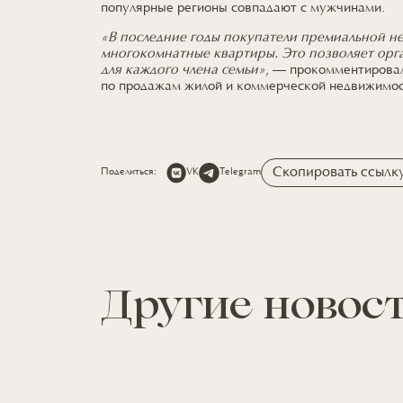
популярные регионы совпадают
с мужчинами.
«В последние годы покупатели премиальной 
многокомнатные квартиры. Это позволяет орг
для каждого
члена семьи»
, — прокомментирова
по продажам
жилой
и коммерческой
недвижимос
Скопировать ссылк
Поделиться:
VK
Telegram
Другие новос