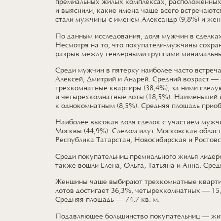
премиальных жилых комплексах, расположенны
и выяснили,
какие имена чаще всего встречаютс
стали мужчины
с именем
Александр (9,8%)
и же
По данным исследования, доля мужчин
в сделка
Несмотря
на то,
что покупатели-мужчины сохра
разрыв между гендерными группами минимальн
Среди мужчин в пятерку наиболее часто встреч
Алексей, Дмитрий
и Андрей.
Средний возраст —
трехкомнатные
квартиры (38,4%),
за ними
следу
и четырехкомнатные
лоты (18,5%).
Наименьший и
к однокомнатным (8,5%).
Средняя площадь прио
Наиболее высокая доля сделок
с участием
мужчи
Москвы (44,9%).
Следом идут Московская
област
Республика Татарстан, Новосибирская
и Ростов
Среди покупательниц премиального жилья лидер
также вошли Елена, Ольга, Татьяна
и Анна.
Средн
Женщины чаще выбирают трехкомнатные
кварти
лотов
достигает 36,3%,
четырехкомнатных — 15,
Средняя площадь —
74,7 кв. м.
Подавляющее большинство покупательниц — ж