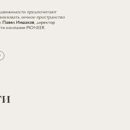
недвижимости предпочитают
анизовать личное пространство
л
Павел Иншаков
, директор
ти компании PIONEER.
у
ти