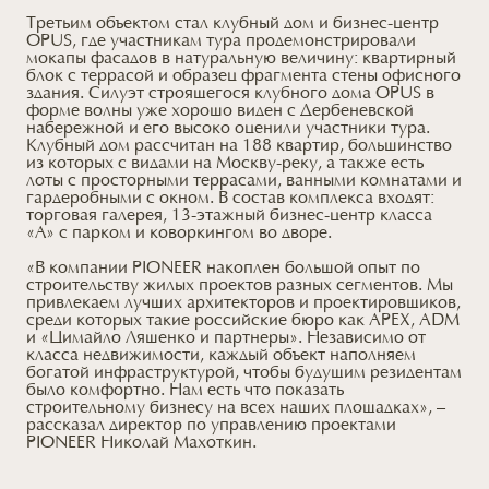
Третьим объектом стал клубный дом и бизнес-центр
OPUS, где участникам тура продемонстрировали
мокапы фасадов в натуральную величину: квартирный
блок с террасой и образец фрагмента стены офисного
здания. Силуэт строящегося клубного дома OPUS в
форме волны уже хорошо виден с Дербеневской
набережной и его высоко оценили участники тура.
Клубный дом рассчитан на 188 квартир, большинство
из которых с видами на Москву-реку, а также есть
лоты с просторными террасами, ванными комнатами и
гардеробными с окном. В состав комплекса входят:
торговая галерея, 13-этажный бизнес-центр класса
«А» с парком и коворкингом во дворе.
«В компании PIONEER накоплен большой опыт по
строительству жилых проектов разных сегментов. Мы
привлекаем лучших архитекторов и проектировщиков,
среди которых такие российские бюро как APEX, ADM
и «Цимайло Ляшенко и партнеры». Независимо от
класса недвижимости, каждый объект наполняем
богатой инфраструктурой, чтобы будущим резидентам
было комфортно. Нам есть что показать
строительному бизнесу на всех наших площадках», –
рассказал директор по управлению проектами
PIONEER Николай Махоткин.