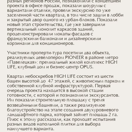
разных регионов России, познакомили с концепцией
проекта в офисе продаж, показали шоурумы с
вариантами отделки, провели экскурсию по уже
заселенной части квартала, в том числе зашли в лобби
и закрытый двор одного из урбан-блоков. Показали
новый этап строительства, где уже завершили
вертикальный монолит каркасов зданий,
продемонстрировали мокапы фасадов с
французскими балконами и дизайнерскими
корзинами для кондиционеров.
Участники проперти-тура посетили два объекта,
реализуемых девелопером PIONEER в районе метро
«Павелецкая»: премиальный жилой комплекс HIGH
LIFE, клубный дом и бизнес-центр OPUS.
Квартал небоскребов HIGH LIFE состоит из шести
башен высотой до 47 этажей, с живописным парком и
собственной клубной инфраструктурой. Первая
очередь проекта находится в высокой стадии
готовности, с которой и познакомили экскурсантов.
Им показали строительную площадку с тремя
возведёнными башнями, а также реализуемое
благоустройство на этапе создания двухуровневого
ландшафтного парка, который займет площадь 2 га.
Плюс к этому рассказали, как проходят испытания
разных видов напольной плитки для выбора
наилучшего варианта.