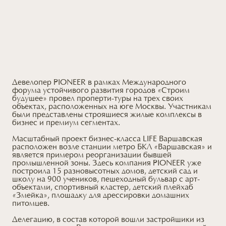
Девелопер PIONEER в рамках Международного
форума устойчивого развития городов «Строим
будущее» провел проперти-туры на трех своих
объектах, расположенных на юге Москвы. Участникам
были представлены строящиеся жилые комплексы в
бизнес и премиум сегментах.
Масштабный проект бизнес-класса LIFE Варшавская
расположен возле станции метро БКЛ «Варшавская» и
является примером реорганизации бывшей
промышленной зоны. Здесь компания PIONEER уже
построила 15 разновысотных домов, детский сад и
школу на 900 учеников, пешеходный бульвар с арт-
объектами, спортивный кластер, детский плейхаб
«Змейка», площадку для дрессировки домашних
питомцев.
Делегацию, в состав которой вошли застройщики из