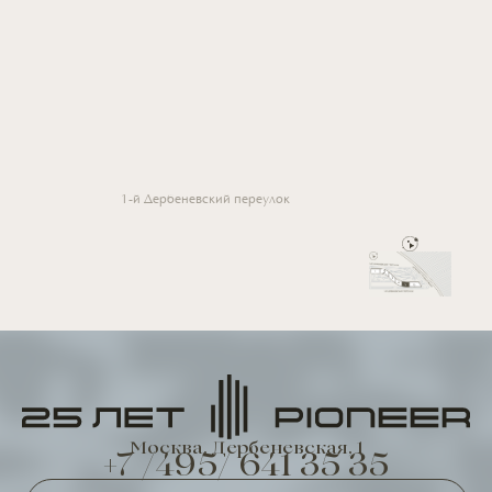
1-й Дербеневский переулок
Москва, Дербеневская, 1
+7 /495/ 641 35 35