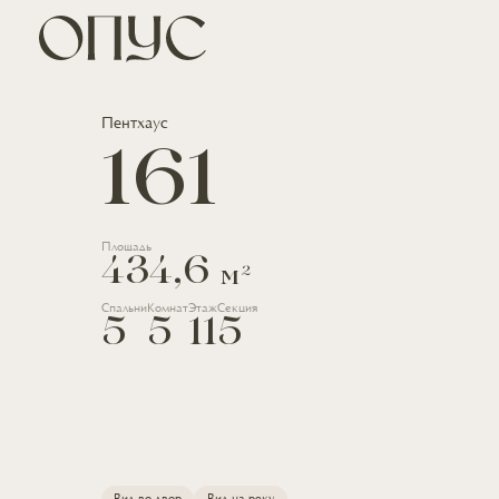
Пентхаус
161
Площадь
434,6
2
м
Спальни
Комнат
Этаж
Секция
5
5
11
5