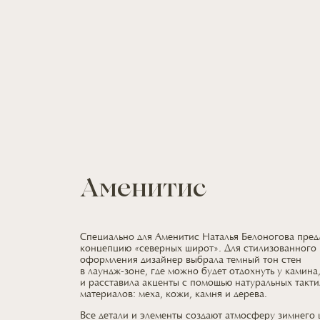
Аменитис
Специально
для Аменитис
Наталья Белоногова пре
концепцию «северных широт».
Для стилизованного
оформления дизайнер выбрала темный тон стен
в лаундж-зоне,
где можно
будет отдохнуть
у камина
и расставила
акценты
с помощью
натуральных такти
материалов: меха, кожи, камня
и дерева.
Все детали
и элементы
создают атмосферу зимнего 