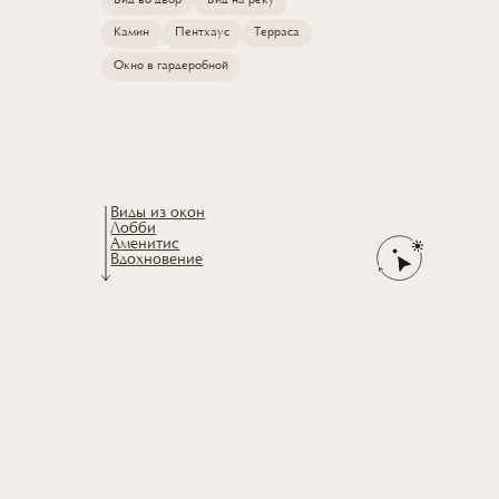
Вид во двор
Вид на реку
Камин
Пентхаус
Терраса
Окно в гардеробной
Виды из окон
Лобби
Аменитис
Вдохновение