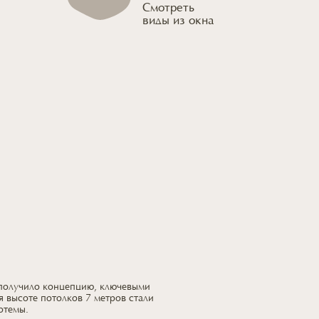
Смотреть
виды из окна
 получило концепцию, ключевыми
я высоте потолков 7 метров стали
отемы.