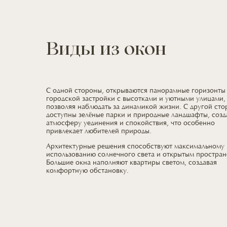
Виды из окон
С одной стороны, открываются панорамные горизонты
городской застройки
с высотками
и уютными
улицами,
позволяя наблюдать
за динамикой
жизни.
С другой
сто
доступны зелёные парки
и природные
ландшафты, соз
атмосферу уединения
и спокойствия,
что особенно
привлекает
любителей природы.
Архитектурные решения способствуют максимальному
использованию солнечного света
и открытым
простран
Большие окна наполняют квартиры светом, создавая
комфортную обстановку.