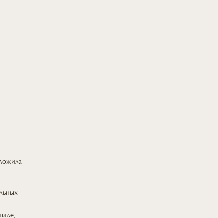
дложила
,
льных
шале,