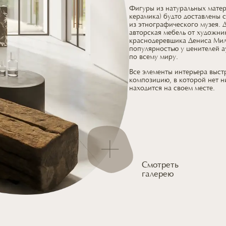
Фигуры из натуральных матери
керамика) будто доставлены 
из этнографического
музея. 
авторская мебель
от художни
краснодеревщика Дениса Мил
популярностью
у ценителей
а
по всему миру.
Все элементы интерьера выс
композицию,
в которой
нет н
находится
на своем месте.
Смотреть
галерею