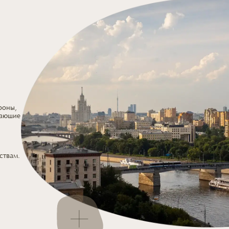
роны,
дающие
ствам.