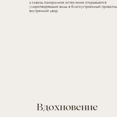
а сквозь
панорамное остекление открываются
умиротворяющие виды
в благоустроенный
приватн
внутренний двор.
Вдохновение