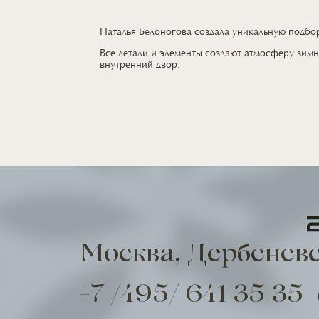
Наталья Белоногова создала уникальную подб
Все детали
и элементы
создают атмосферу зимн
внутренний двор.
Москва, Дербеневс
+7 /495/ 641 35 35