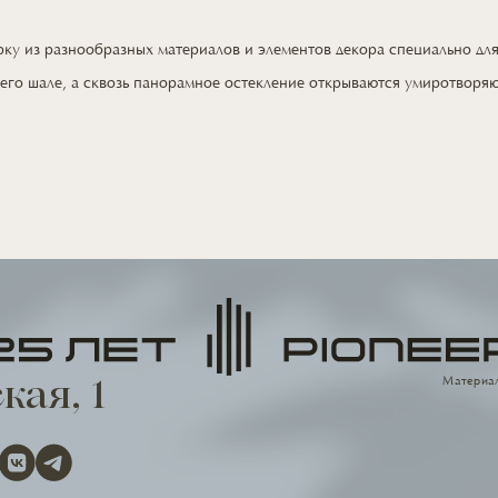
орку
из разнообразных
материалов
и элементов
декора специально
дл
его шале,
а сквозь
панорамное остекление открываются умиротворя
Материал
кая, 1