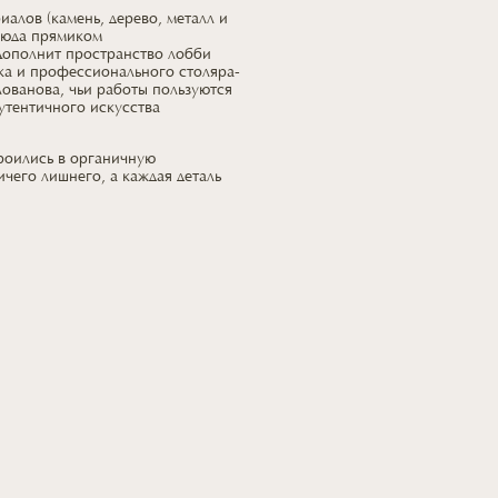
алов (камень, дерево, металл и
сюда прямиком
Дополнит пространство лобби
ка
и профессионального
столяра-
ованова, чьи работы пользуются
утентичного искусства
троились
в органичную
ичего лишнего,
а каждая
деталь