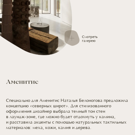
Смотреть
галерею
Аменитис
Специально
для Аменитис
Наталья Белоногова предложила
концепцию «северных широт».
Для стилизованного
оформления дизайнер выбрала темный тон стен
в лаундж-зоне,
где можно
будет отдохнуть
у камина
,
и расставила
акценты
с помощью
натуральных тактильных
материалов: меха, кожи, камня
и дерева.