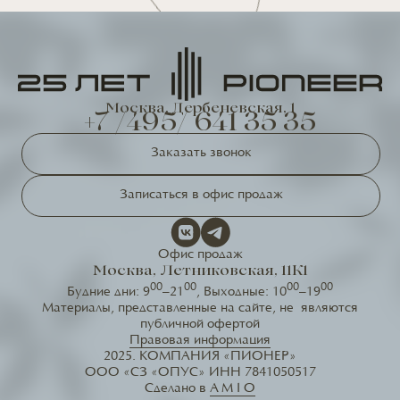
Москва, Дербеневская, 1
+7 /495/ 641 35 35
Заказать звонок
Записаться в офис продаж
Офис продаж
Москва, Летниковская, 11К1
00
00
00
00
Будние дни: 9
–21
, Выходные: 10
–19
Материалы, представленные на сайте, не являются
публичной офертой
Правовая информация
2025. КОМПАНИЯ «ПИОНЕР»
ООО «СЗ «ОПУС» ИНН 7841050517
Сделано в
A M I O