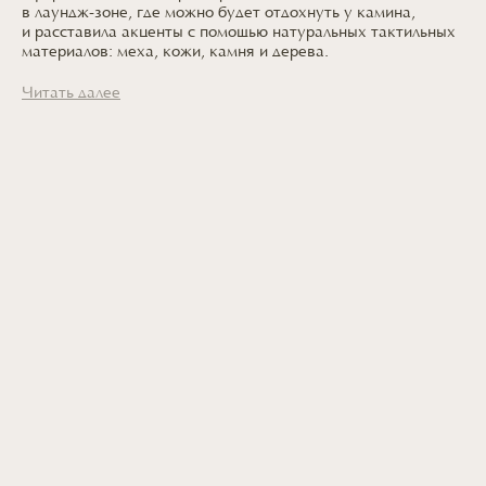
в лаундж-зоне,
где можно
будет отдохнуть
у камина
,
и расставила
акценты
с помощью
натуральных тактильных
материалов: меха, кожи, камня
и дерева.
Читать далее