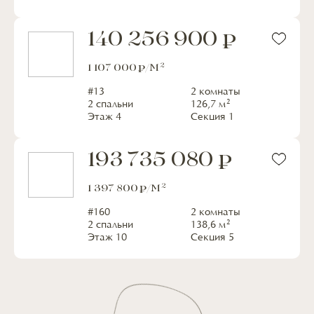
140 256 900
2
1 107 000
/М
#
13
2 комнаты
2
2 спальни
126,7
м
Этаж
4
Секция
1
193 735 080
2
1 397 800
/М
#
160
2 комнаты
2
2 спальни
138,6
м
Этаж
10
Секция
5