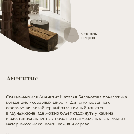
Смотреть
галерею
Аменитис
Специально
для Аменитис
Наталья Белоногова предложила
концепцию «северных широт».
Для стилизованного
оформления дизайнер выбрала темный тон стен
в лаундж-зоне,
где можно
будет отдохнуть
у камина
,
и расставила
акценты
с помощью
натуральных тактильных
материалов: меха, кожи, камня
и дерева.