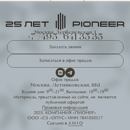
Москва, Дербеневская, 1
+7 /495/ 641 35 35
Заказать звонок
Записаться в офис продаж
Офис продаж
Москва, Летниковская, 11К1
00
00
00
00
Будние дни: 9
–21
, Выходные: 10
–19
Материалы, представленные на сайте, не являются
публичной офертой
Правовая информация
2025. КОМПАНИЯ «ПИОНЕР»
ООО «СЗ «ОПУС» ИНН 7841050517
Сделано в
A M I O