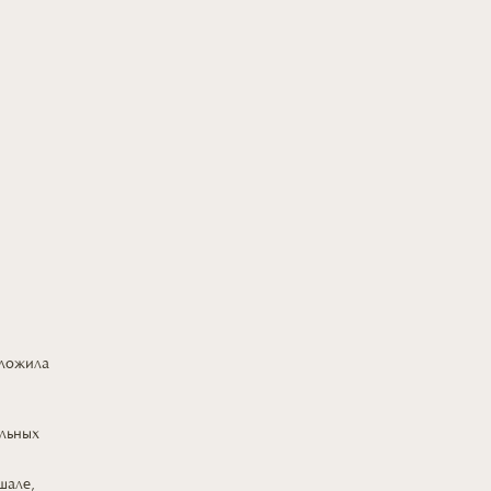
дложила
,
льных
шале,