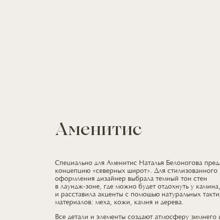
Аменитис
Специально
для Аменитис
Наталья Белоногова пре
концепцию «северных широт».
Для стилизованного
оформления дизайнер выбрала темный тон стен
в лаундж-зоне,
где можно
будет отдохнуть
у камина
и расставила
акценты
с помощью
натуральных такти
материалов: меха, кожи, камня
и дерева.
Все детали
и элементы
создают атмосферу зимнего 