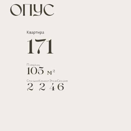
Квартира
171
Площадь
105
2
м
Спальни
Комнат
Этаж
Секция
2
2
4
6