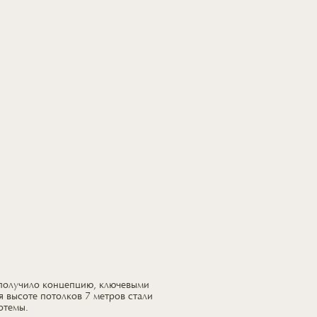
 получило концепцию, ключевыми
я высоте потолков 7 метров стали
отемы.