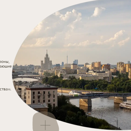
роны,
дающие
ствам.