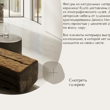
Фигуры из натуральных матери
керамика) будто доставлены 
из этнографического
музея. 
авторская мебель
от художни
краснодеревщика Дениса Мил
популярностью
у ценителей
а
по всему миру.
Все элементы интерьера выс
композицию,
в которой
нет н
находится
на своем месте.
Смотреть
галерею