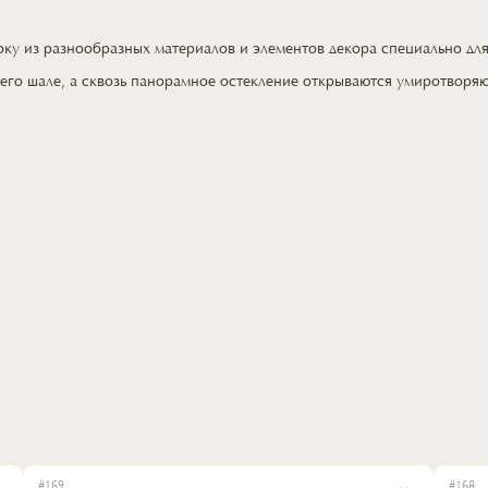
орку
из разнообразных
материалов
и элементов
декора специально
дл
его шале,
а сквозь
панорамное остекление открываются умиротворя
#
169
#
168