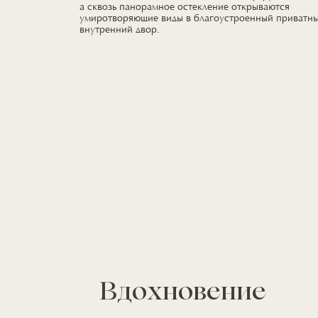
а сквозь
панорамное остекление открываются
умиротворяющие виды
в благоустроенный
приватн
внутренний двор.
Вдохновение