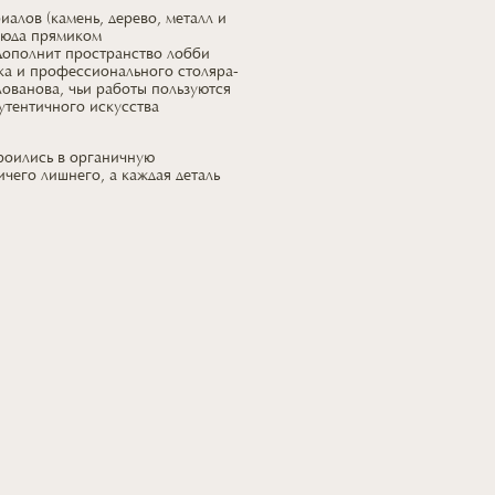
алов (камень, дерево, металл и
сюда прямиком
Дополнит пространство лобби
ка
и профессионального
столяра-
ованова, чьи работы пользуются
утентичного искусства
троились
в органичную
ичего лишнего,
а каждая
деталь