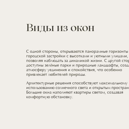
Виды из окон
С одной стороны, открываются панорамные горизонты
городской застройки
с высотками
и уютными
улицами,
позволяя наблюдать
за динамикой
жизни.
С другой
сто
доступны зелёные парки
и природные
ландшафты, соз
атмосферу уединения
и спокойствия,
что особенно
привлекает
любителей природы.
Архитектурные решения способствуют максимальному
использованию солнечного света
и открытым
простран
Большие окна наполняют квартиры светом, создавая
комфортную обстановку.