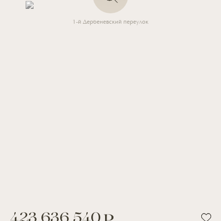
1-й Дербеневский переулок
423 636 540