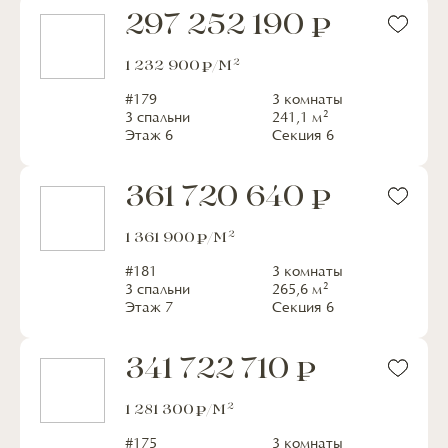
297 252 190
2
1 232 900
/М
#
179
3 комнаты
2
3 спальни
241,1
м
Этаж
6
Секция
6
361 720 640
2
1 361 900
/М
#
181
3 комнаты
2
3 спальни
265,6
м
Этаж
7
Секция
6
341 722 710
2
1 281 300
/М
#
175
3 комнаты