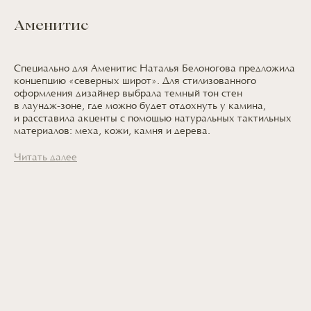
Аменитис
Специально
для Аменитис
Наталья Белоногова предложила
концепцию «северных широт».
Для стилизованного
оформления дизайнер выбрала темный тон стен
в лаундж-зоне,
где можно
будет отдохнуть
у камина
,
и расставила
акценты
с помощью
натуральных тактильных
материалов: меха, кожи, камня
и дерева.
Читать далее