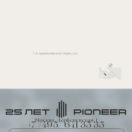
1-й Дербеневский переулок
Москва, Дербеневская, 1
+7 /495/ 641 35 35