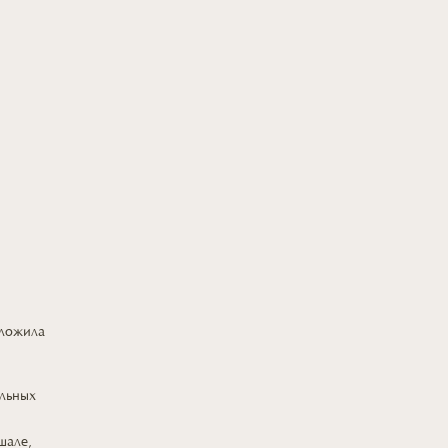
дложила
,
льных
шале,