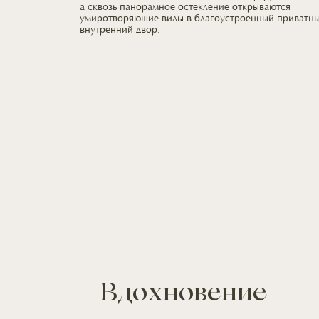
а сквозь
панорамное остекление открываются
умиротворяющие виды
в благоустроенный
приватн
внутренний двор.
Вдохновение