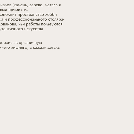
алов (камень, дерево, металл и
сюда прямиком
Дополнит пространство лобби
ка
и профессионального
столяра-
ованова, чьи работы пользуются
утентичного искусства
троились
в органичную
ичего лишнего,
а каждая
деталь