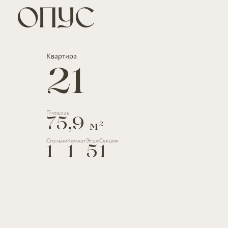
Квартира
21
Площадь
75,9
2
м
Спальни
Комнат
Этаж
Секция
1
1
5
1