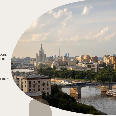
роны,
дающие
ствам.