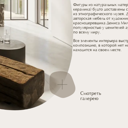
Фигуры из натуральных матери
керамика) будто доставлены 
из этнографического
музея. 
авторская мебель
от художни
краснодеревщика Дениса Мил
популярностью
у ценителей
а
по всему миру.
Все элементы интерьера выс
композицию,
в которой
нет н
находится
на своем месте.
Смотреть
галерею