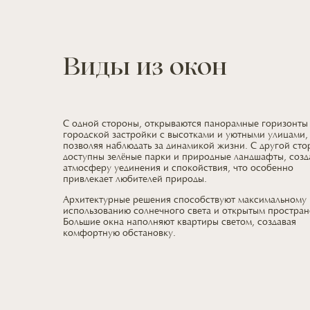
Виды из окон
С одной стороны, открываются панорамные горизонты
городской застройки
с высотками
и уютными
улицами,
позволяя наблюдать
за динамикой
жизни.
С другой
сто
доступны зелёные парки
и природные
ландшафты, соз
атмосферу уединения
и спокойствия,
что особенно
привлекает
любителей природы.
Архитектурные решения способствуют максимальному
использованию солнечного света
и открытым
простран
Большие окна наполняют квартиры светом, создавая
комфортную обстановку.