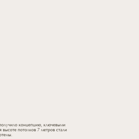
 получило концепцию, ключевыми
я высоте потолков 7 метров стали
отемы.