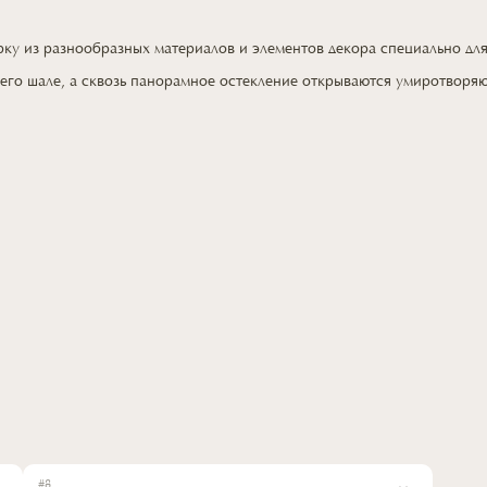
орку
из разнообразных
материалов
и элементов
декора специально
дл
его шале,
а сквозь
панорамное остекление открываются умиротворя
#
8