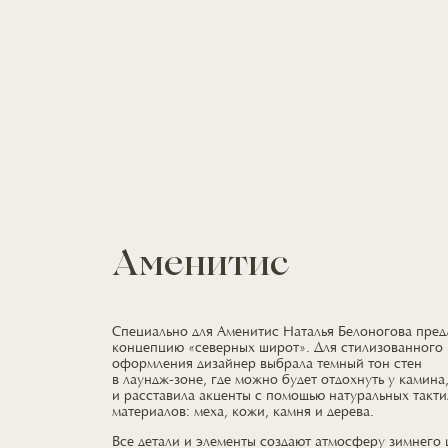
Аменитис
Специально
для Аменитис
Наталья Белоногова пре
концепцию «северных широт».
Для стилизованного
оформления дизайнер выбрала темный тон стен
в лаундж-зоне,
где можно
будет отдохнуть
у камина
и расставила
акценты
с помощью
натуральных такти
материалов: меха, кожи, камня
и дерева.
Все детали
и элементы
создают атмосферу зимнего 