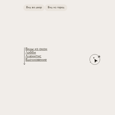
Вид во двор
Вид на город
Виды из окон
Лобби
Аменитис
Вдохновение