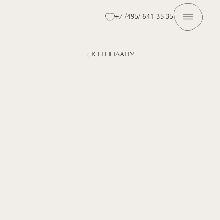
+7 /495/ 641 35 35
К ГЕНПЛАНУ